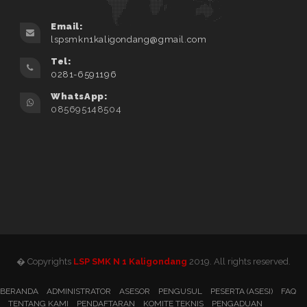
Email:
lspsmkn1kaligondang@gmail.com
Tel:
0281-6591196
WhatsApp:
085695148504
� Copyrights
LSP SMK N 1 Kaligondang
2019. All rights reserved.
BERANDA
ADMINISTRATOR
ASESOR
PENGUSUL
PESERTA (ASESI)
FAQ
TENTANG KAMI
PENDAFTARAN
KOMITE TEKNIS
PENGADUAN